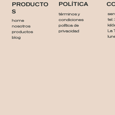
POLÍTICA
C
PRODUCTO
S
ser
términos y
tel
condiciones
home
kiló
política de
nosotros
La 
privacidad
productos
lun
blog