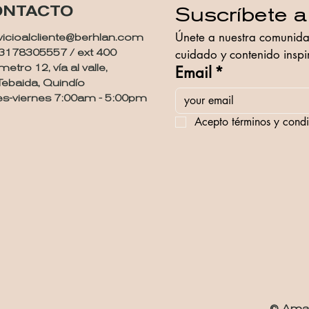
ONTACTO
Suscríbete a
Únete a nuestra comunidad
vicioalcliente@berhlan.com
: 3178305557 / ext 400
cuidado y contenido inspir
metro 12, vía al valle,
Email
*
Tebaida, Quindío
es-viernes 7:00am - 5:00pm
Acepto términos y condi